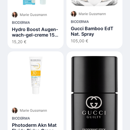
Marie Gussmann
Marie Gussmann
BIODERMA
BIODERMA
Gucci Bamboo EdT
Hydro Boost Augen-
Nat. Spray
wach-gel-creme 15
ml
105,00 €
15,20 €
Marie Gussmann
BIODERMA
Photoderm Akn Mat