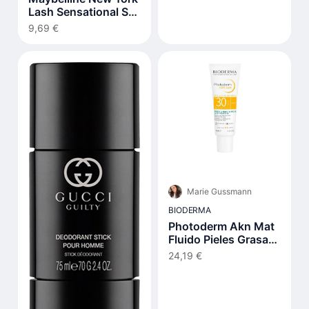
Lash Sensational Sky
High Very Black
9,69 €
Mascara 7,2ml
Marie Gussmann
BIODERMA
Photoderm Akn Mat
Fluido Pieles Grasas
Y Acnéicas Spf30 40
24,19 €
ml