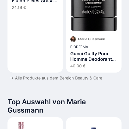
Fluido Pieles Grasas
Y Acnéicas Spf30 40
24,19 €
ml
Marie Gussmann
BIODERMA
Gucci Guilty Pour
Homme Deodorant
Stick
40,00 €
→
Alle Produkte aus dem Bereich Beauty & Care
Top Auswahl von Marie
Gussmann