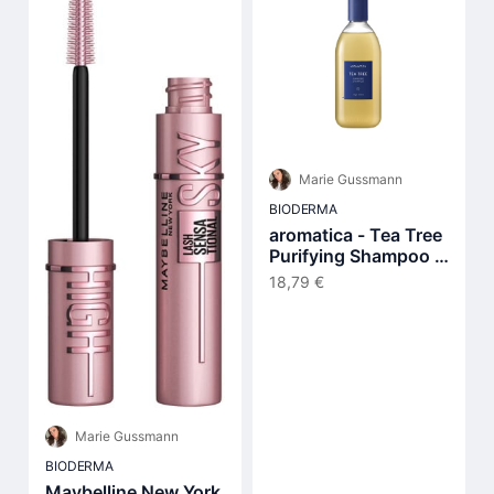
Marie Gussmann
BIODERMA
aromatica - Tea Tree
Purifying Shampoo -
400ml
18,79 €
Marie Gussmann
BIODERMA
Maybelline New York