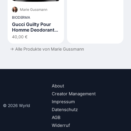
Marie Gussmann
BIODERMA
Gucci Guilty Pour
Homme Deodorant
Stick
40,00 €
→
Alle Produkte von Marie Gussmann
About
Creator Management
Impressum
© 2026 Wyrld
Datenschutz
AGB
Widerruf