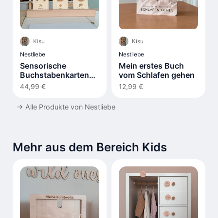
Kisu
Kisu
Nestliebe
Nestliebe
Sensorische
Mein erstes Buch
Buchstabenkarten
vom Schlafen gehen
LIV
44,99 €
12,99 €
→
Alle Produkte von Nestliebe
Mehr aus dem Bereich Kids