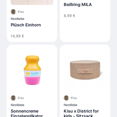
Beißring MILA
Kisu
8,99 €
Nestliebe
Plüsch Einhorn
14,99 €
Kisu
Kisu
Nestliebe
Nestliebe
Sonnencreme
Kisu x District for
Einzelapplikator
kids - Sitzsack