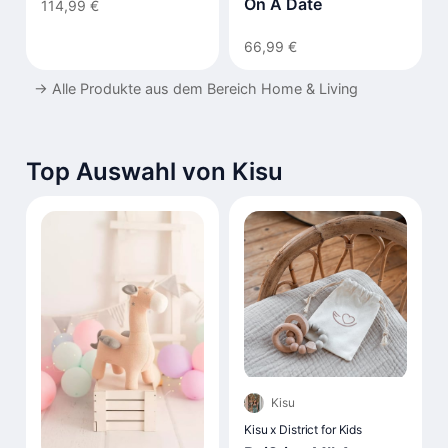
TAH8506WT/00
On A Date
114,99 €
66,99 €
→
Alle Produkte aus dem Bereich Home & Living
Top Auswahl von Kisu
Kisu
Kisu x District for Kids