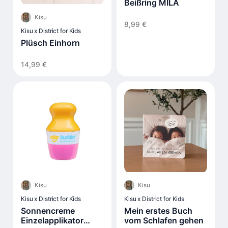
Beißring MILA
Kisu
8,99 €
Kisu x District for Kids
Plüsch Einhorn
14,99 €
Kisu
Kisu
Kisu x District for Kids
Kisu x District for Kids
Sonnencreme
Mein erstes Buch
Einzelapplikator
vom Schlafen gehen