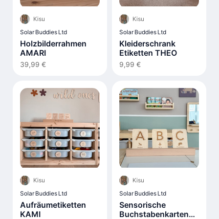
Kisu
Kisu
Solar Buddies Ltd
Solar Buddies Ltd
Holzbilderrahmen
Kleiderschrank
AMARI
Etiketten THEO
39,99 €
9,99 €
Kisu
Kisu
Solar Buddies Ltd
Solar Buddies Ltd
Aufräumetiketten
Sensorische
KAMI
Buchstabenkarten