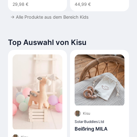
LIV
29,98 €
44,99 €
→
Alle Produkte aus dem Bereich Kids
Top Auswahl von Kisu
Kisu
Solar Buddies Ltd
Beißring MILA