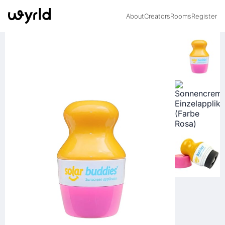
About
Creators
Rooms
Register