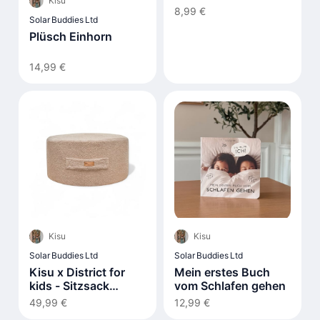
Kisu
8,99 €
Solar Buddies Ltd
Plüsch Einhorn
14,99 €
Kisu
Kisu
Solar Buddies Ltd
Solar Buddies Ltd
Kisu x District for
Mein erstes Buch
kids - Sitzsack
vom Schlafen gehen
boucle teddy
49,99 €
12,99 €