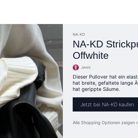
NA-KD
NA-KD Strickpu
Offwhite
Jenni
Dieser Pullover hat ein elas
hat breite, gefaltete lange
hat gerippte Säume.
Jetzt bei NA-KD kaufen
Alle Shopping Optionen zeigen 