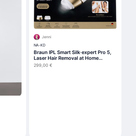
Jenni
NA-KD
Braun IPL Smart Silk·expert Pro 5,
Laser Hair Removal at Home
PL5210
299,00 €