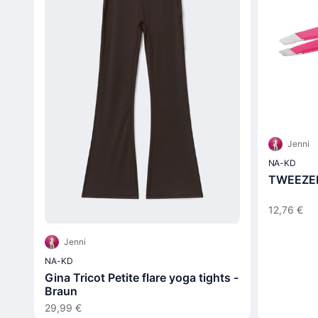
Jenni
NA-KD
TWEEZER
12,76 €
Jenni
NA-KD
Gina Tricot Petite flare yoga tights -
Braun
29,99 €