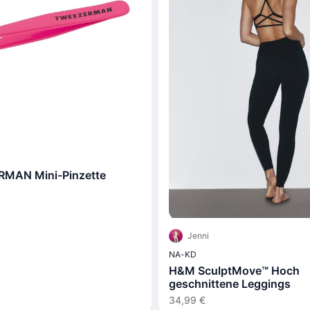
MAN Mini-Pinzette
Jenni
NA-KD
H&M SculptMove™ Hoch
geschnittene Leggings
34,99 €