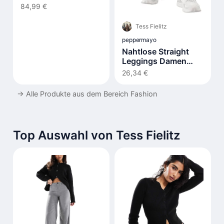
84,99 €
Tess Fielitz
peppermayo
Nahtlose Straight
Leggings Damen
Hohe Taille Flared
26,34 €
→
Alle Produkte aus dem Bereich Fashion
Top Auswahl von Tess Fielitz