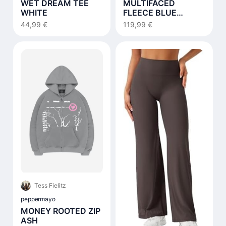
WET DREAM TEE
MULTIFACED
WHITE
FLEECE BLUE
NOTES
44,99 €
119,99 €
Tess Fielitz
peppermayo
MONEY ROOTED ZIP
ASH