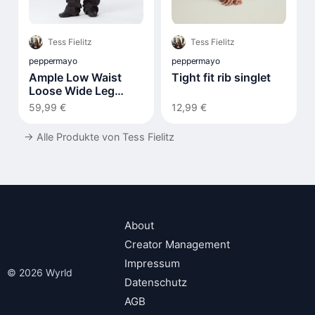
Tess Fielitz
Tess Fielitz
peppermayo
peppermayo
Ample Low Waist
Tight fit rib singlet
Loose Wide Leg
Jeans
59,99 €
12,99 €
→
Alle Produkte von Tess Fielitz
About
Creator Management
Impressum
© 2026 Wyrld
Datenschutz
AGB