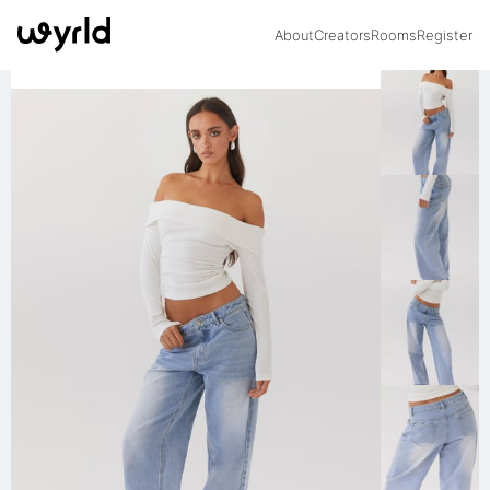
About
Creators
Rooms
Register