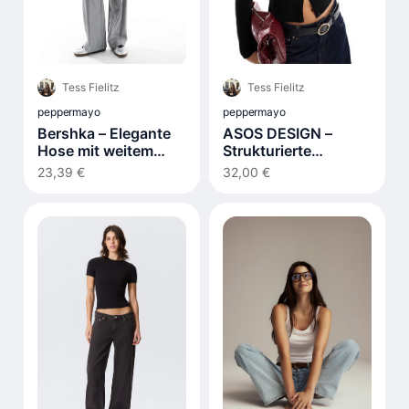
Tess Fielitz
Tess Fielitz
peppermayo
peppermayo
Bershka – Elegante
ASOS DESIGN –
Hose mit weitem
Strukturierte
Bein in Grau
Strickjacke in
23,39 €
32,00 €
Schwarz mit hoch
angesetztem V-
Ausschnitt