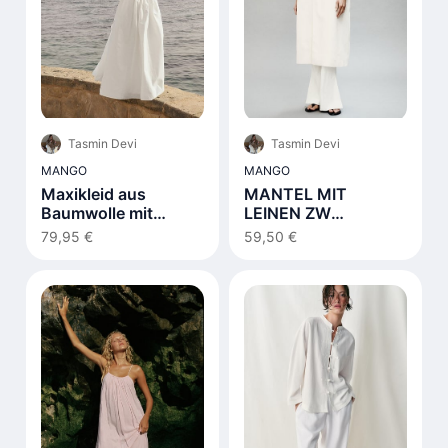
Tasmin Devi
Tasmin Devi
MANGO
MANGO
Maxikleid aus
MANTEL MIT
Baumwolle mit
LEINEN ZW
Schnürdetail Weiß
COLLECTION
79,95 €
59,50 €