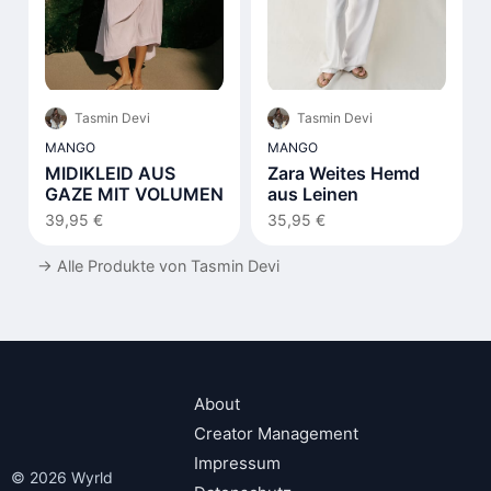
Tasmin Devi
Tasmin Devi
MANGO
MANGO
MIDIKLEID AUS
Zara Weites Hemd
GAZE MIT VOLUMEN
aus Leinen
39,95 €
35,95 €
→
Alle Produkte von Tasmin Devi
About
Creator Management
Impressum
© 2026 Wyrld