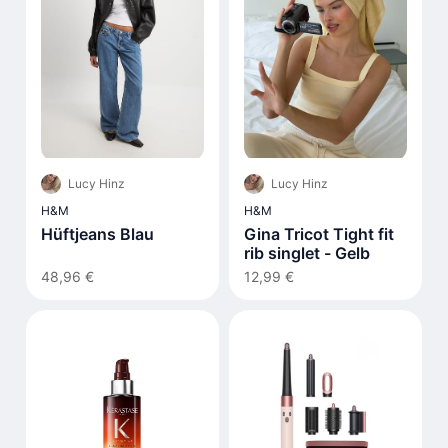
Lucy Hinz
Lucy Hinz
H&M
H&M
Hüftjeans Blau
Gina Tricot Tight fit
rib singlet - Gelb
48,96 €
12,99 €