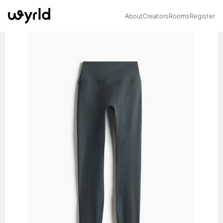
About
Creators
Rooms
Register