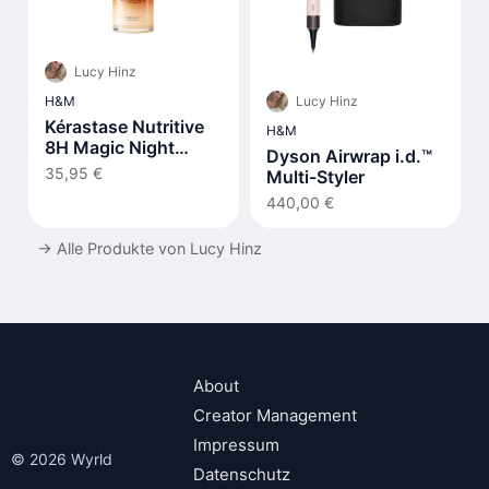
Lucy Hinz
Lucy Hinz
H&M
Kérastase Nutritive
H&M
8H Magic Night
Dyson Airwrap i.d.™
Serum
35,95 €
Multi-Styler
440,00 €
→
Alle Produkte von Lucy Hinz
About
Creator Management
Impressum
© 2026 Wyrld
Datenschutz