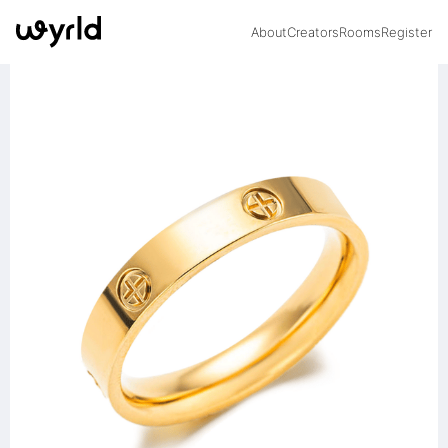
About
Creators
Rooms
Register