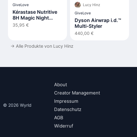
Lucy Hinz
GiveLove
Kérastase Nutritive
GiveLove
8H Magic Night
Dyson Airwrap i.d.™
Serum
35,95 €
Multi-Styler
440,00 €
→
Alle Produkte von Lucy Hinz
About
Creator Management
Impressum
© 2026 Wyrld
Datenschutz
AGB
Widerruf