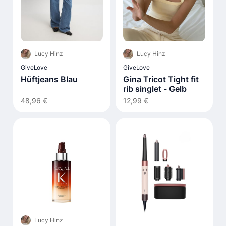
Lucy Hinz
Lucy Hinz
GiveLove
GiveLove
Hüftjeans Blau
Gina Tricot Tight fit
rib singlet - Gelb
48,96 €
12,99 €
Lucy Hinz