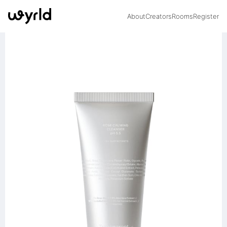
About
Creators
Rooms
Register