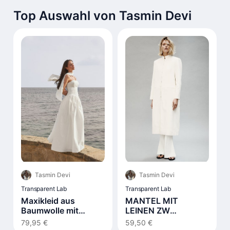
Top Auswahl von Tasmin Devi
Tasmin Devi
Tasmin Devi
Transparent Lab
Transparent Lab
Maxikleid aus
MANTEL MIT
Baumwolle mit
LEINEN ZW
Schnürdetail Weiß
COLLECTION
79,95 €
59,50 €