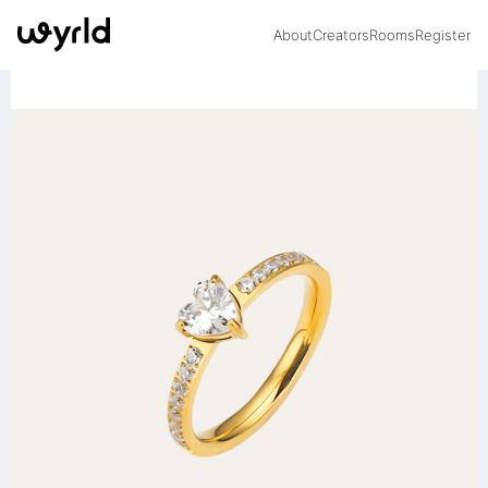
About
Creators
Rooms
Register