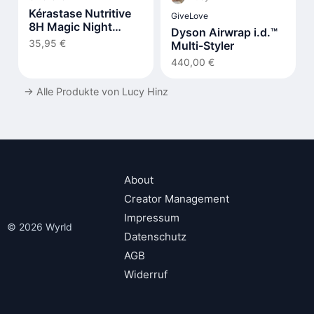
Kérastase Nutritive
GiveLove
8H Magic Night
Dyson Airwrap i.d.™
Serum
35,95 €
Multi-Styler
440,00 €
→
Alle Produkte von Lucy Hinz
About
Creator Management
Impressum
© 2026 Wyrld
Datenschutz
AGB
Widerruf