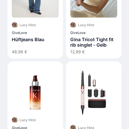
Lucy Hinz
Lucy Hinz
GiveLove
GiveLove
Hüftjeans Blau
Gina Tricot Tight fit
rib singlet - Gelb
48,96 €
12,99 €
Lucy Hinz
Lucy Hinz
GiveLove