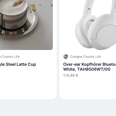
 Country Life
Cologne Country Life
tyle Steel Latte Cup
Over-ear Kopfhörer Blueto
White, TAH8506WT/00
114,99 €