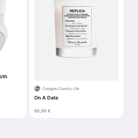
oth
Cologne Country Life
On A Date
66,99 €