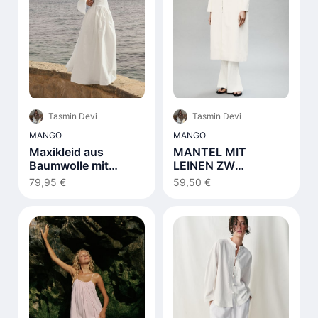
Tasmin Devi
Tasmin Devi
MANGO
MANGO
Maxikleid aus
MANTEL MIT
Baumwolle mit
LEINEN ZW
Schnürdetail Weiß
COLLECTION
79,95 €
59,50 €