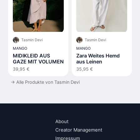
Tasmin Devi
Tasmin Devi
MANGO
MANGO
MIDIKLEID AUS
Zara Weites Hemd
GAZE MIT VOLUMEN
aus Leinen
39,95 €
35,95 €
→
Alle Produkte von Tasmin Devi
About
Creator Management
Impressum