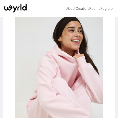
About
Creators
Rooms
Register