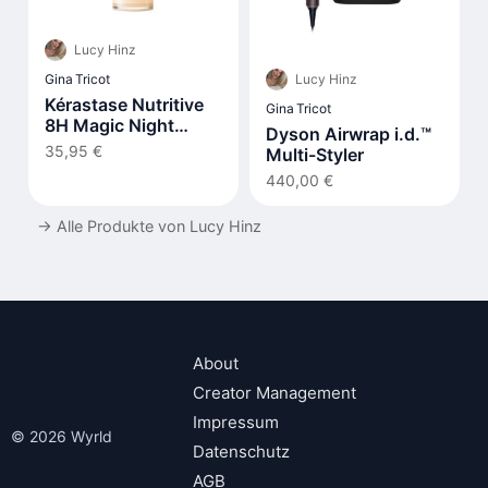
Lucy Hinz
Lucy Hinz
Gina Tricot
Kérastase Nutritive
Gina Tricot
8H Magic Night
Dyson Airwrap i.d.™
Serum
35,95 €
Multi-Styler
440,00 €
→
Alle Produkte von Lucy Hinz
About
Creator Management
Impressum
© 2026 Wyrld
Datenschutz
AGB