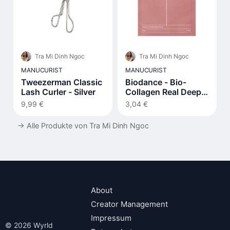
Tra Mi Dinh Ngoc
Tra Mi Dinh Ngoc
MANUCURIST
MANUCURIST
Tweezerman Classic
Biodance - Bio-
Lash Curler - Silver
Collagen Real Deep
Mask - 1stück
9,99 €
3,04 €
→
Alle Produkte von Tra Mi Dinh Ngoc
About
Creator Management
Impressum
© 2026 Wyrld