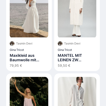
Tasmin Devi
Tasmin Devi
Gina Tricot
Gina Tricot
Maxikleid aus
MANTEL MIT
Baumwolle mit
LEINEN ZW
Schnürdetail Weiß
COLLECTION
79,95 €
59,50 €