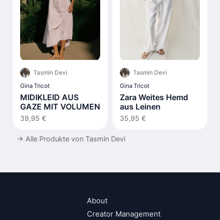
Tasmin Devi
Tasmin Devi
Gina Tricot
Gina Tricot
MIDIKLEID AUS
Zara Weites Hemd
GAZE MIT VOLUMEN
aus Leinen
39,95 €
35,95 €
→
Alle Produkte von Tasmin Devi
About
Creator Management