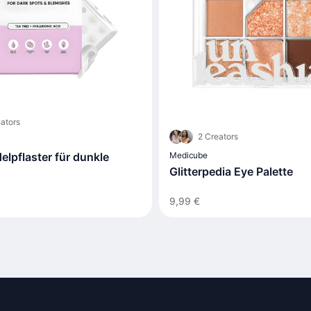
ators
2 Creators
Medicube
lpflaster für dunkle
Glitterpedia Eye Palette
9,99 €