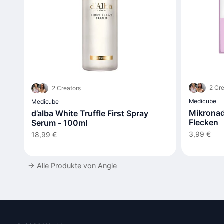
2 Cre
2 Creators
Medicube
Medicube
Mikronade
d’alba White Truffle First Spray
Flecken
Serum - 100ml
3,99 €
18,99 €
→
Alle Produkte von Angie