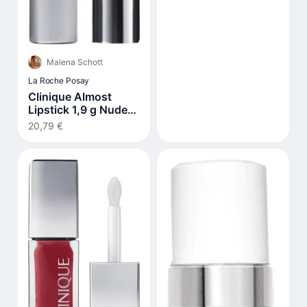
Malena Schott
La Roche Posay
Clinique Almost
Lipstick 1,9 g Nude
Honey
20,79 €