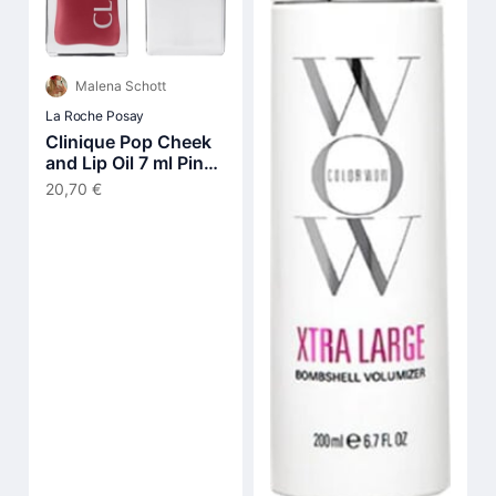
Malena Schott
La Roche Posay
Clinique Pop Cheek
and Lip Oil 7 ml Pink
Honey
20,70 €