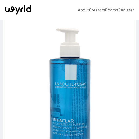
About
Creators
Rooms
Register