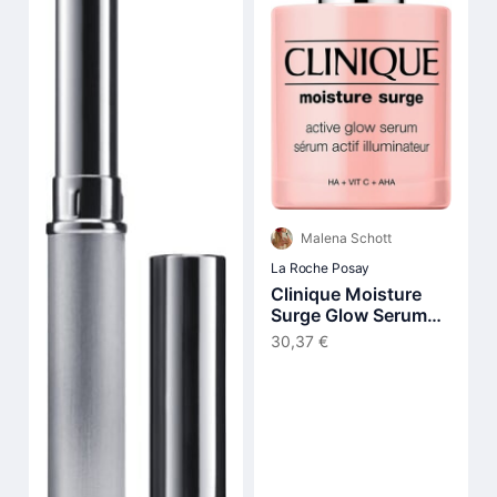
Malena Schott
La Roche Posay
Clinique Moisture
Surge Glow Serum
30 ml
30,37 €