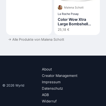
Malena Schott
La Roche Posay
Color Wow Xtra
Large Bombshell
Volumizer 200 ml
25,18 €
→
Alle Produkte von Malena Schott
About
Creator Management
Impressum
© 2026 Wyrld
Datenschutz
AGB
Widerruf