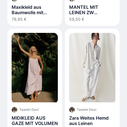
Maxikleid aus
MANTEL MIT
Baumwolle mit
LEINEN ZW
Schnürdetail Weiß
COLLECTION
79,95 €
59,50 €
Tasmin Devi
Tasmin Devi
MIDIKLEID AUS
Zara Weites Hemd
GAZE MIT VOLUMEN
aus Leinen