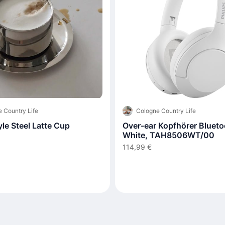
 Country Life
Cologne Country Life
tyle Steel Latte Cup
Over-ear Kopfhörer Blueto
White, TAH8506WT/00
114,99 €