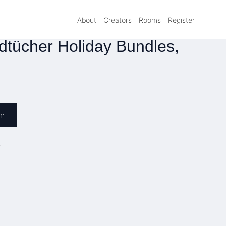
About
Creators
Rooms
Register
tücher Holiday Bundles,
en
»