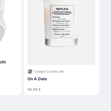
oth
Cologne Country Life
On A Date
66,99 €