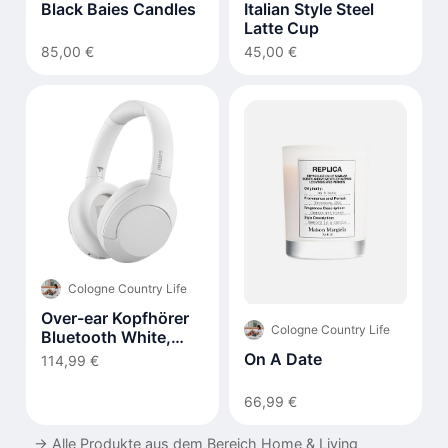
Black Baies Candles
Italian Style Steel
Latte Cup
85,00 €
45,00 €
Cologne Country Life
Over-ear Kopfhörer
Cologne Country Life
Bluetooth White,
TAH8506WT/00
On A Date
114,99 €
66,99 €
→
Alle Produkte aus dem Bereich Home & Living