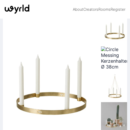
About
Creators
Rooms
Register