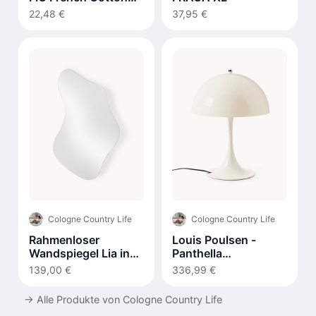
290g
22,48 €
37,95 €
Cologne Country Life
Cologne Country Life
Rahmenloser
Louis Poulsen -
Wandspiegel Lia in
Panthella
organischer Form
Tischleuchte 320
139,00 €
336,99 €
→
Alle Produkte von Cologne Country Life