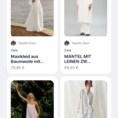
Tasmin Devi
Tasmin Devi
Zara
Zara
Maxikleid aus
MANTEL MIT
Baumwolle mit
LEINEN ZW
Schnürdetail Weiß
COLLECTION
79,95 €
59,50 €