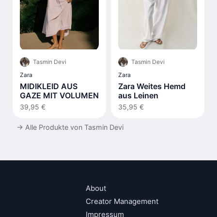
Tasmin Devi
Tasmin Devi
Zara
Zara
MIDIKLEID AUS
Zara Weites Hemd
GAZE MIT VOLUMEN
aus Leinen
39,95 €
35,95 €
→
Alle Produkte von Tasmin Devi
About
Creator Management
Impressum