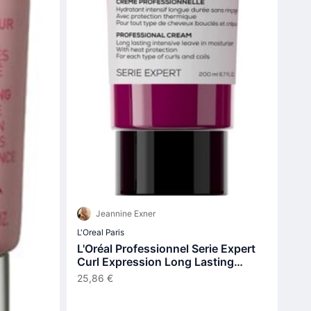
Jeannine Exner
L'Oreal Paris
L'Oréal Professionnel Serie Expert
Curl Expression Long Lasting
Intensive Leave-In Moisturizer
25,86 €
200ml