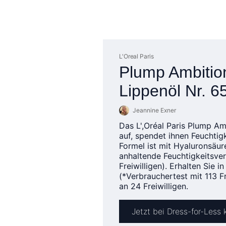
L'Oreal Paris
Plump Ambiti
Lippenöl Nr. 
Jeannine Exner
Das L',Oréal Paris Plump Am
auf, spendet ihnen Feuchtig
Formel ist mit Hyaluronsäur
anhaltende Feuchtigkeitsver
Freiwilligen). Erhalten Sie 
(*Verbrauchertest mit 113 Fr
an 24 Freiwilligen.
Jetzt bei Dress-for-Less 