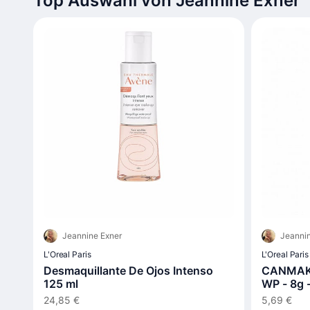
Top Auswahl von Jeannine Exner
Jeannine Exner
Jeannin
L'Oreal Paris
L'Oreal Paris
Desmaquillante De Ojos Intenso
CANMAKE 
125 ml
WP - 8g -
24,85 €
5,69 €