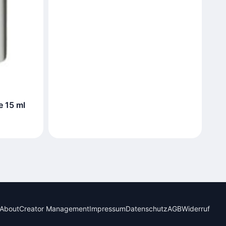
e 15 ml
About
Creator Management
Impressum
Datenschutz
AGB
Widerruf