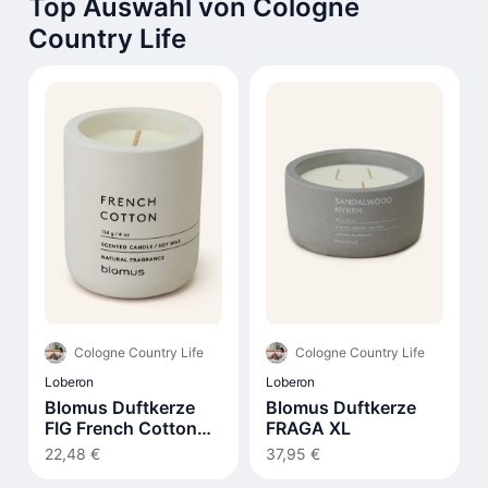
Top Auswahl von Cologne
Country Life
Cologne Country Life
Cologne Country Life
Loberon
Loberon
Blomus Duftkerze
Blomus Duftkerze
FIG French Cotton
FRAGA XL
290g
22,48 €
37,95 €