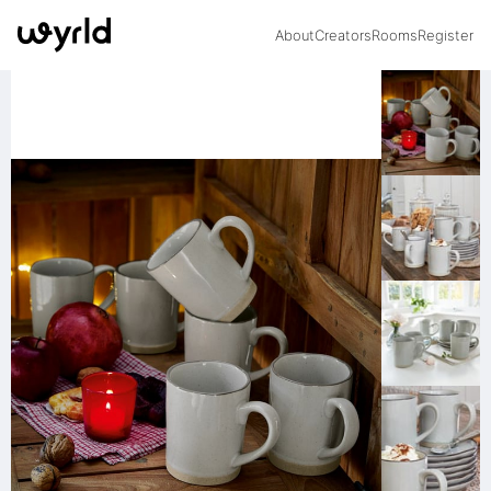
About
Creators
Rooms
Register