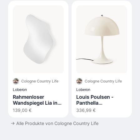
Cologne Country Life
Cologne Country Life
Loberon
Loberon
Rahmenloser
Louis Poulsen -
Wandspiegel Lia in
Panthella
organischer Form
Tischleuchte 320
139,00 €
336,99 €
→
Alle Produkte von Cologne Country Life