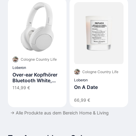
Cologne Country Life
Loberon
Cologne Country Life
Over-ear Kopfhörer
Bluetooth White,
Loberon
TAH8506WT/00
On A Date
114,99 €
66,99 €
→
Alle Produkte aus dem Bereich Home & Living