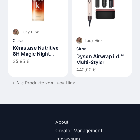
Lucy Hinz
Lucy Hinz
Cluse
Kérastase Nutritive
Cluse
8H Magic Night
Dyson Airwrap i.d.™
Serum
35,95 €
Multi-Styler
440,00 €
→
Alle Produkte von Lucy Hinz
About
Creator Management
Impressum