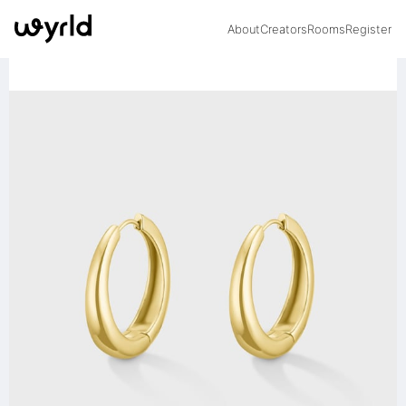
About
Creators
Rooms
Register