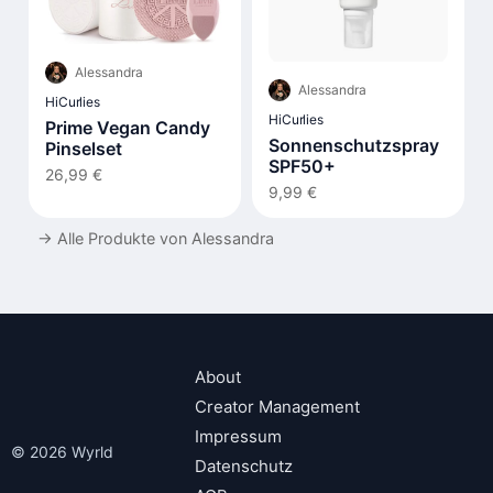
Alessandra
Alessandra
HiCurlies
HiCurlies
Prime Vegan Candy
Sonnenschutzspray
Pinselset
SPF50+
26,99 €
9,99 €
→
Alle Produkte von Alessandra
About
Creator Management
Impressum
© 2026 Wyrld
Datenschutz