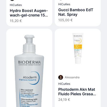
HiCurlies
HiCurlies
Gucci Bamboo EdT
Hydro Boost Augen-
Nat. Spray
wach-gel-creme 15
ml
105,00 €
15,20 €
Alessandra
HiCurlies
Photoderm Akn Mat
Fluido Pieles Grasas
Y Acnéicas Spf30 40
24,19 €
ml