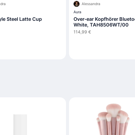
dra
Alessandra
Aura
tyle Steel Latte Cup
Over-ear Kopfhörer Blueto
White, TAH8506WT/00
114,99 €