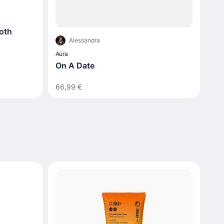
oth
Alessandra
Aura
On A Date
66,99 €