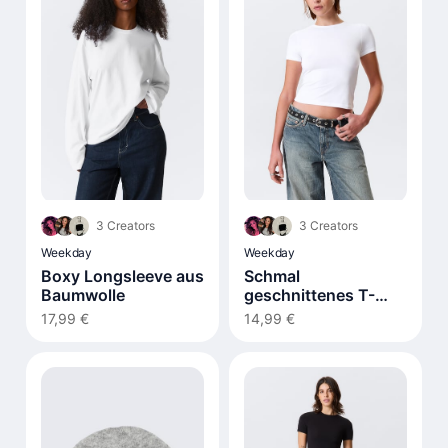
3 Creators
3 Creators
Weekday
Weekday
Boxy Longsleeve aus
Schmal
Baumwolle
geschnittenes T-
Shirt
17,99 €
14,99 €