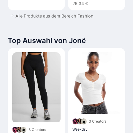
Hohe Taille Flared
26,34 €
→
Alle Produkte aus dem Bereich Fashion
Top Auswahl von Jonë
3 Creators
Weekday
3 Creators