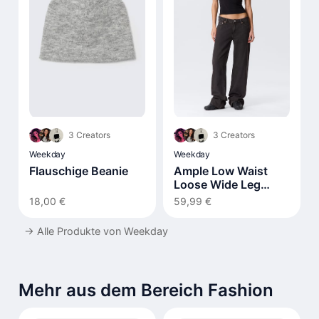
3 Creators
3 Creators
Weekday
Weekday
Flauschige Beanie
Ample Low Waist
Loose Wide Leg
Jeans
18,00 €
59,99 €
→
Alle Produkte von Weekday
Mehr aus dem Bereich Fashion