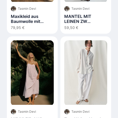
Tasmin Devi
Tasmin Devi
Maxikleid aus
MANTEL MIT
Baumwolle mit
LEINEN ZW
Schnürdetail Weiß
COLLECTION
79,95 €
59,50 €
Tasmin Devi
Tasmin Devi