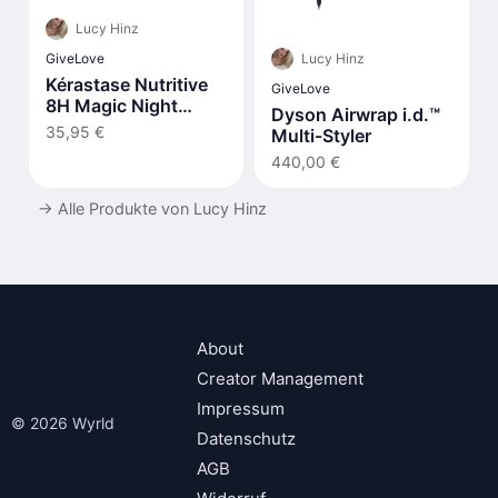
Lucy Hinz
Lucy Hinz
GiveLove
Kérastase Nutritive
GiveLove
8H Magic Night
Dyson Airwrap i.d.™
Serum
35,95 €
Multi-Styler
440,00 €
→
Alle Produkte von Lucy Hinz
About
Creator Management
Impressum
© 2026 Wyrld
Datenschutz
AGB