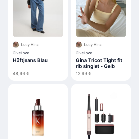
Lucy Hinz
Lucy Hinz
GiveLove
GiveLove
Hüftjeans Blau
Gina Tricot Tight fit
rib singlet - Gelb
48,96 €
12,99 €