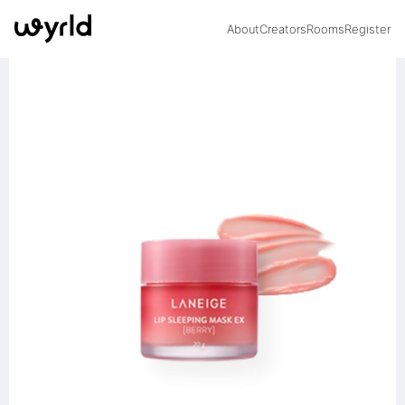
About
Creators
Rooms
Register