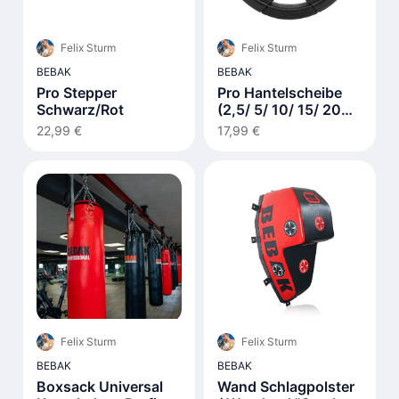
Felix Sturm
Felix Sturm
BEBAK
BEBAK
Pro Stepper
Pro Hantelscheibe
Schwarz/Rot
(2,5/ 5/ 10/ 15/ 20
kg)
22,99 €
17,99 €
Felix Sturm
Felix Sturm
BEBAK
BEBAK
Boxsack Universal
Wand Schlagpolster