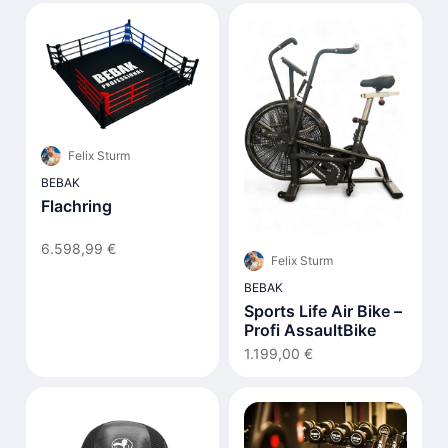
Felix Sturm
BEBAK
Flachring
6.598,99 €
Felix Sturm
BEBAK
Sports Life Air Bike –
Profi AssaultBike
1.199,00 €