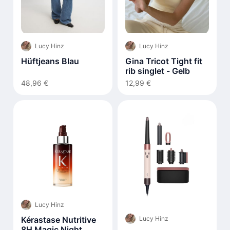
Lucy Hinz
Lucy Hinz
Hüftjeans Blau
Gina Tricot Tight fit
rib singlet - Gelb
48,96 €
12,99 €
Lucy Hinz
Lucy Hinz
Kérastase Nutritive
8H Magic Night