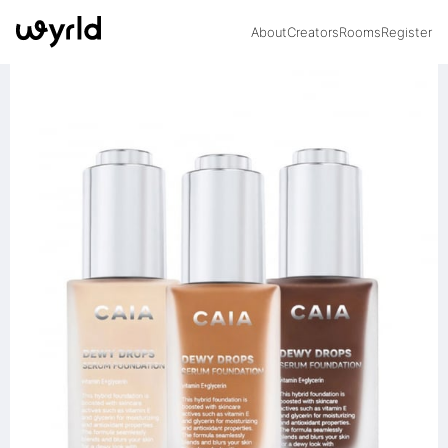
About
Creators
Rooms
Register