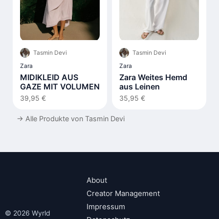
Tasmin Devi
Tasmin Devi
Zara
Zara
MIDIKLEID AUS
Zara Weites Hemd
GAZE MIT VOLUMEN
aus Leinen
39,95 €
35,95 €
→
Alle Produkte von Tasmin Devi
About
Creator Management
Impressum
© 2026 Wyrld