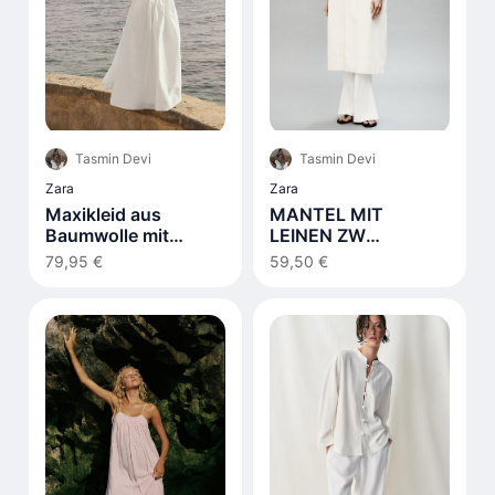
Tasmin Devi
Tasmin Devi
Zara
Zara
Maxikleid aus
MANTEL MIT
Baumwolle mit
LEINEN ZW
Schnürdetail Weiß
COLLECTION
79,95 €
59,50 €