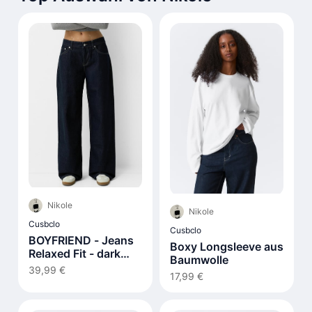
Nikole
Nikole
Cusbclo
Cusbclo
BOYFRIEND - Jeans
Boxy Longsleeve aus
Relaxed Fit - dark
Baumwolle
blue
39,99 €
17,99 €