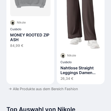
Nikole
Cusbclo
MONEY ROOTED ZIP
ASH
84,99 €
Nikole
Cusbclo
Nahtlose Straight
Leggings Damen
Hohe Taille Flared
26,34 €
→
Alle Produkte aus dem Bereich Fashion
Top Auswahl von Nikole