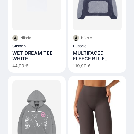
Nikole
Nikole
Cusbclo
Cusbclo
WET DREAM TEE
MULTIFACED
WHITE
FLEECE BLUE
NOTES
44,99 €
119,99 €