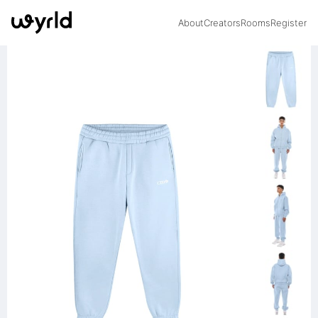
About
Creators
Rooms
Register