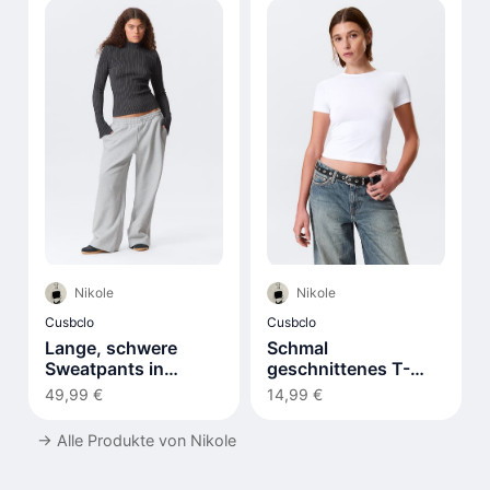
Nikole
Nikole
Cusbclo
Cusbclo
Lange, schwere
Schmal
Sweatpants in
geschnittenes T-
lockerer Passform
Shirt
49,99 €
14,99 €
→
Alle Produkte von Nikole