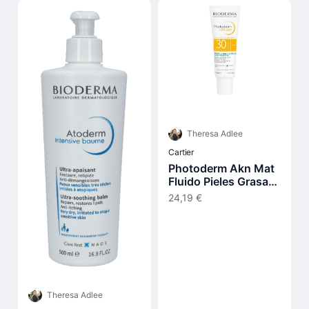
Theresa Adlee
Cartier
Photoderm Akn Mat
Fluido Pieles Grasas
Y Acnéicas Spf30 40
24,19 €
ml
Theresa Adlee