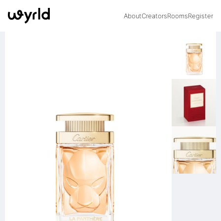
About
Creators
Rooms
Register