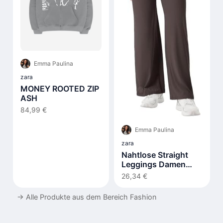
Emma Paulina
zara
MONEY ROOTED ZIP
ASH
84,99 €
Emma Paulina
zara
Nahtlose Straight
Leggings Damen
Hohe Taille Flared
26,34 €
→
Alle Produkte aus dem Bereich Fashion