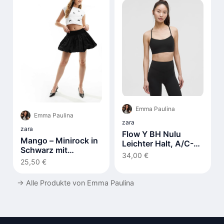
Emma Paulina
Emma Paulina
zara
zara
Flow Y BH Nulu
Mango – Minirock in
Leichter Halt, A/C-
Schwarz mit
Cups
34,00 €
Ballonsaum
25,50 €
→
Alle Produkte von Emma Paulina