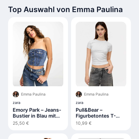
Top Auswahl von Emma Paulina
Emma Paulina
Emma Paulina
zara
zara
Emory Park – Jeans-
Pull&Bear –
Bustier in Blau mit
Figurbetontes T-
Knopfdetail
Shirt in meliertem
25,50 €
10,99 €
Grau