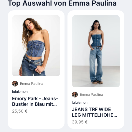
Top Auswahl von Emma Paulina
Emma Paulina
lululemon
Emma Paulina
Emory Park – Jeans-
lululemon
Bustier in Blau mit
JEANS TRF WIDE
Knopfdetail
25,50 €
LEG MITTELHOHER
BUND
39,95 €