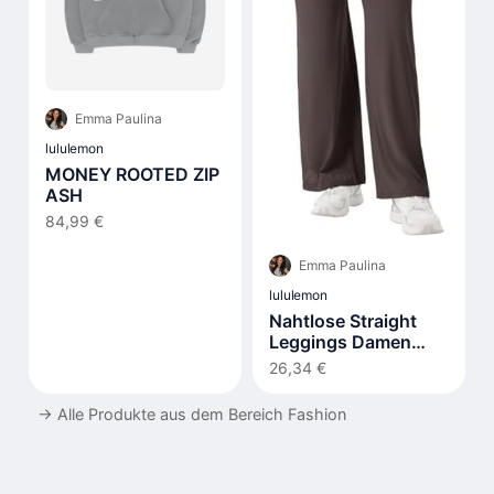
Emma Paulina
lululemon
MONEY ROOTED ZIP
ASH
84,99 €
Emma Paulina
lululemon
Nahtlose Straight
Leggings Damen
Hohe Taille Flared
26,34 €
→
Alle Produkte aus dem Bereich Fashion