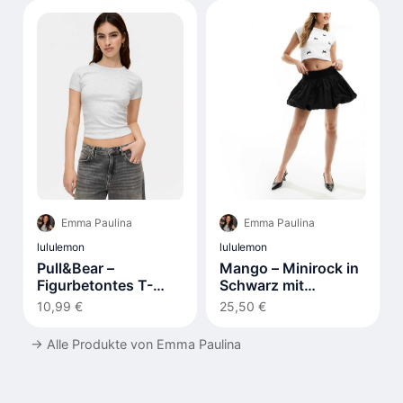
Emma Paulina
Emma Paulina
lululemon
lululemon
Pull&Bear –
Mango – Minirock in
Figurbetontes T-
Schwarz mit
Shirt in meliertem
Ballonsaum
10,99 €
25,50 €
Grau
→
Alle Produkte von Emma Paulina