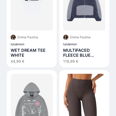
Emma Paulina
Emma Paulina
lululemon
lululemon
WET DREAM TEE
MULTIFACED
WHITE
FLEECE BLUE
NOTES
44,99 €
119,99 €