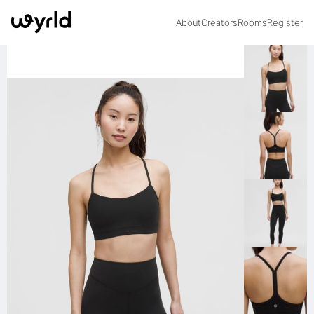
About
Creators
Rooms
Register