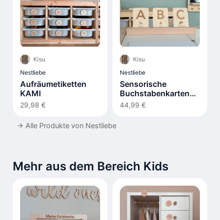
Kisu
Kisu
Nestliebe
Nestliebe
Aufräumetiketten
Sensorische
KAMI
Buchstabenkarten
LIV
29,98 €
44,99 €
→
Alle Produkte von Nestliebe
Mehr aus dem Bereich Kids