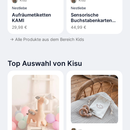
Kisu
Kisu
Nestliebe
Nestliebe
Aufräumetiketten
Sensorische
KAMI
Buchstabenkarten
LIV
29,98 €
44,99 €
→
Alle Produkte aus dem Bereich Kids
Top Auswahl von Kisu