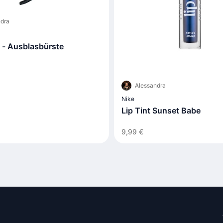
dra
s - Ausblasbürste
Alessandra
Nike
Lip Tint Sunset Babe
9,99 €