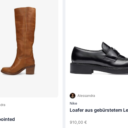
Alessandra
Nike
dra
Loafer aus gebürstetem L
 pointed
910,00 €