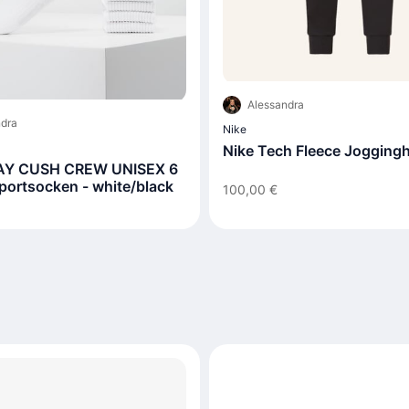
Alessandra
dra
Nike
Nike Tech Fleece Jogging
Y CUSH CREW UNISEX 6
portsocken - white/black
100,00 €