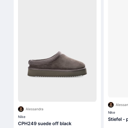
Alessan
Alessandra
Nike
Nike
Stiefel -
CPH249 suede off black