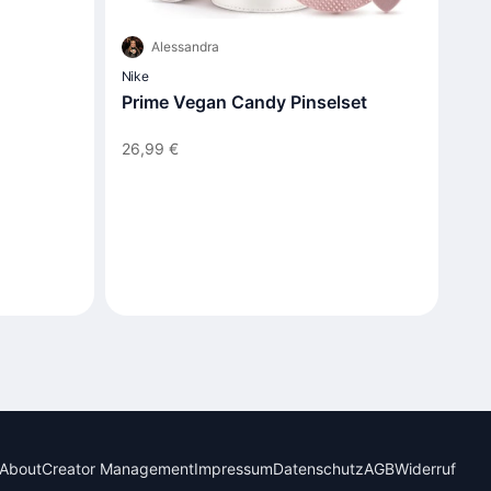
Alessandra
Nike
Prime Vegan Candy Pinselset
26,99 €
About
Creator Management
Impressum
Datenschutz
AGB
Widerruf