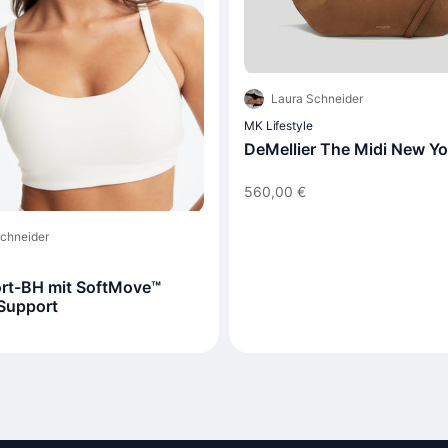
Laura Schneider
MK Lifestyle
DeMellier The Midi New Yo
560,00 €
chneider
rt-BH mit SoftMove™
Support