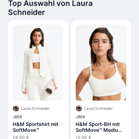
Top Auswahl von Laura
Schneider
Laura Schneider
Laura Schneider
JBER
JBER
H&M Sportshirt mit
H&M Sport-BH mit
SoftMove™
SoftMove™ Medium
Support
24,00 €
12,00 €