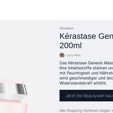
Kérastase
Kérastase Gen
200ml
Lucy Hinz
Das Kérastase Genesis Masq
Ihre Inhaltsstoffe stärken u
mit Feuchtigkeit und Nährst
wird geschmeidiger und lei
Widerstandskraft erhöht.
Jetzt bei Beautywelt kau
Alle Shopping Optionen zeigen 