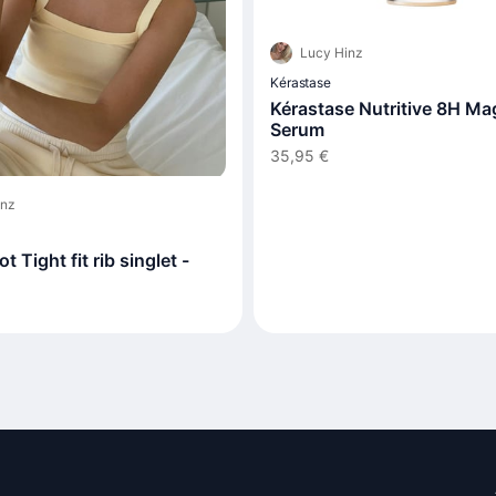
Lucy Hinz
Kérastase
Kérastase Nutritive 8H Ma
Serum
35,95 €
inz
t Tight fit rib singlet -