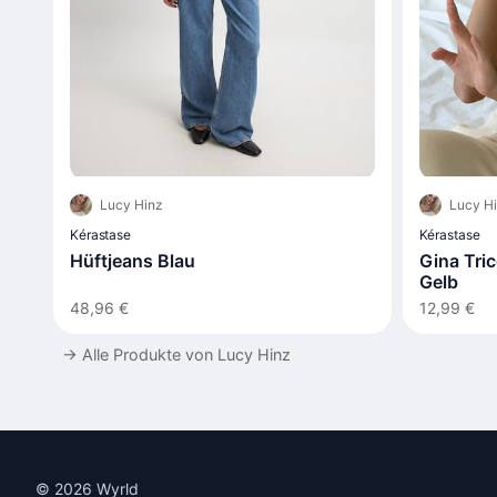
Lucy Hinz
Lucy H
Kérastase
Kérastase
Hüftjeans Blau
Gina Trico
Gelb
48,96 €
12,99 €
→
Alle Produkte von Lucy Hinz
© 2026 Wyrld