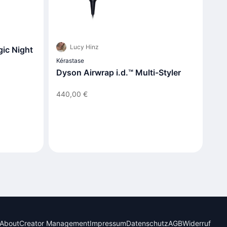
Lucy Hinz
gic Night
Kérastase
Dyson Airwrap i.d.™ Multi-Styler
440,00 €
About
Creator Management
Impressum
Datenschutz
AGB
Widerruf