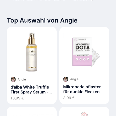
Top Auswahl von Angie
Angie
Angie
Mikronadelpflaster
d’alba White Truffle
für dunkle Flecken
First Spray Serum -
100ml
3,99 €
18,99 €