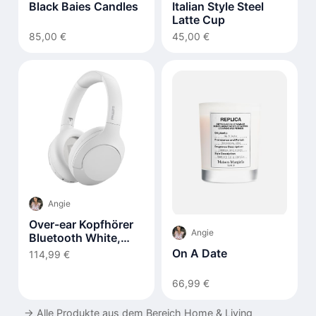
Black Baies Candles
Italian Style Steel
Latte Cup
85,00 €
45,00 €
Angie
Over-ear Kopfhörer
Angie
Bluetooth White,
TAH8506WT/00
On A Date
114,99 €
66,99 €
→
Alle Produkte aus dem Bereich Home & Living