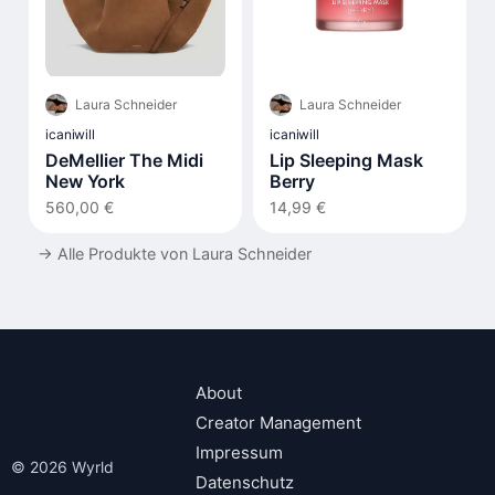
Laura Schneider
Laura Schneider
icaniwill
icaniwill
DeMellier The Midi
Lip Sleeping Mask
New York
Berry
560,00 €
14,99 €
→
Alle Produkte von Laura Schneider
About
Creator Management
Impressum
© 2026 Wyrld
Datenschutz