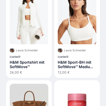
Laura Schneider
Laura Schneider
icaniwill
icaniwill
H&M Sportshirt mit
H&M Sport-BH mit
SoftMove™
SoftMove™ Medium
Support
24,00 €
12,00 €