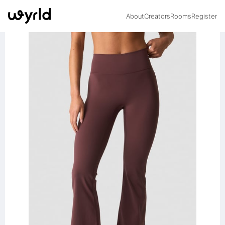
About
Creators
Rooms
Register