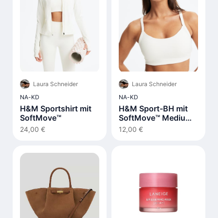
Laura Schneider
Laura Schneider
NA-KD
NA-KD
H&M Sportshirt mit
H&M Sport-BH mit
SoftMove™
SoftMove™ Medium
Support
24,00 €
12,00 €