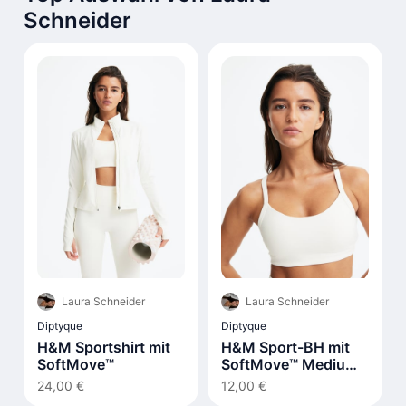
Schneider
Laura Schneider
Laura Schneider
Diptyque
Diptyque
H&M Sportshirt mit
H&M Sport-BH mit
SoftMove™
SoftMove™ Medium
Support
24,00 €
12,00 €