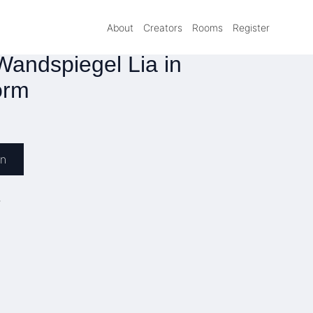
About
Creators
Rooms
Register
andspiegel Lia in
orm
en
»