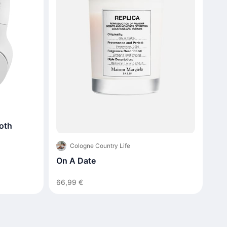
oth
Cologne Country Life
On A Date
66,99 €