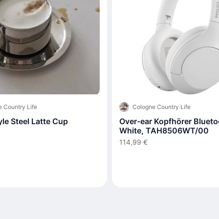
 Country Life
Cologne Country Life
tyle Steel Latte Cup
Over-ear Kopfhörer Blueto
White, TAH8506WT/00
114,99 €