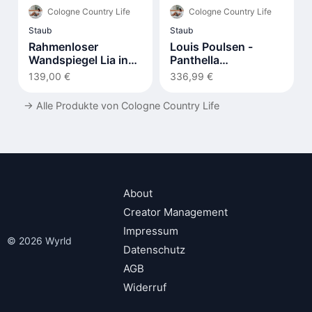
Cologne Country Life
Cologne Country Life
Staub
Staub
Rahmenloser
Louis Poulsen -
Wandspiegel Lia in
Panthella
organischer Form
Tischleuchte 320
139,00 €
336,99 €
→
Alle Produkte von Cologne Country Life
About
Creator Management
Impressum
© 2026 Wyrld
Datenschutz
AGB
Widerruf