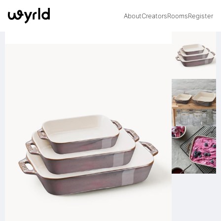
About
Creators
Rooms
Register