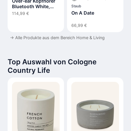
Over-ear Kopfhörer
Bluetooth White,
Staub
TAH8506WT/00
On A Date
114,99 €
66,99 €
→
Alle Produkte aus dem Bereich Home & Living
Top Auswahl von Cologne
Country Life