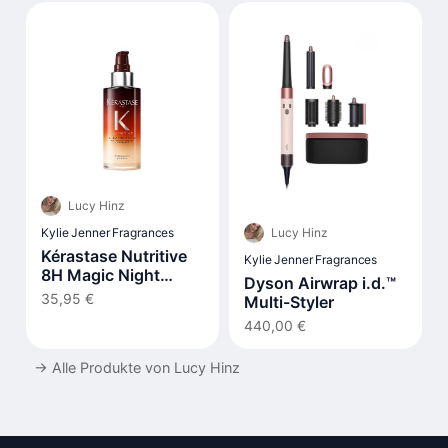
Lucy Hinz
Lucy Hinz
Kylie Jenner Fragrances
Kérastase Nutritive
Kylie Jenner Fragrances
8H Magic Night
Dyson Airwrap i.d.™
Serum
35,95 €
Multi-Styler
440,00 €
→
Alle Produkte von Lucy Hinz