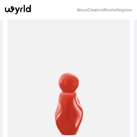
About
Creators
Rooms
Register